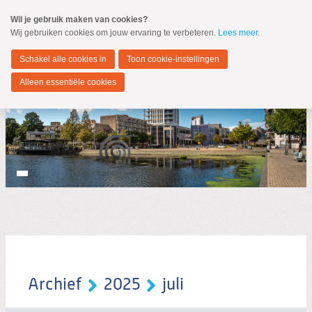
Spring
Wil je gebruik maken van cookies?
naar
Wij gebruiken cookies om jouw ervaring te verbeteren.
Lees meer
.
MENU
Spring
naar
Zoetermeer
de
Schakel alle cookies in
Toon cookie-instellingen
inhoud
Spring
Alleen essentiële cookies
naar
het
hoofdmenu
Zoeken:
Zoeken
Archief
2025
juli